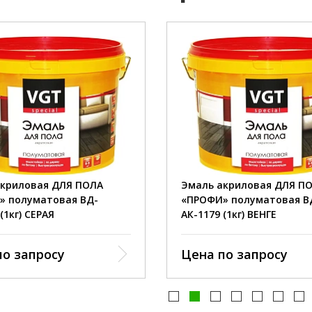
1 кг.
вес::
1 кг; 2,5 кг; 10 кг.
фасовка::
1 кг; 2,
СЕРАЯ.
цвет::
100 г/м2.
расход::
акриловая ДЛЯ ПОЛА
Эмаль акриловая ДЛЯ П
ысыхание::
24 часа.
полное высыхание::
» полуматовая ВД-
«ПРОФИ» полуматовая В
(1кг) СЕРАЯ
АК-1179 (1кг) ВЕНГЕ
по запросу
Цена по запросу