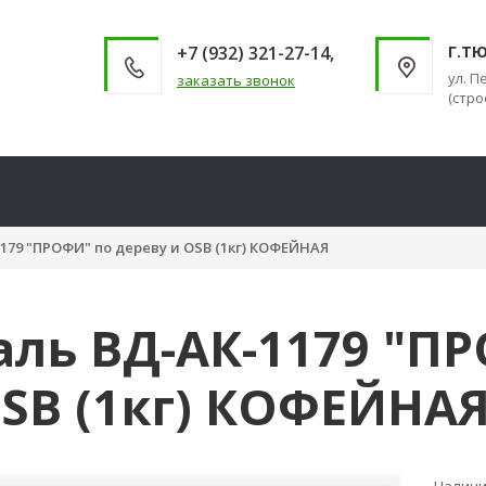
+7 (932) 321-27-14,
Г.Т
ул. П
заказать звонок
(стро
179 "ПРОФИ" по дереву и OSB (1кг) КОФЕЙНАЯ
ль ВД-АК-1179 "П
SB (1кг) КОФЕЙНА