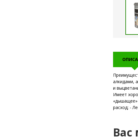
ОПИСА
Преимущест
алкидами, 
и выцветан
Имеет хоро
«дышащее» 
расход; - Ле
Вас