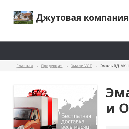
Джутовая компания
Главная
Продукция
Эмали VGT
Эмаль ВД-АК-1
Эма
и O