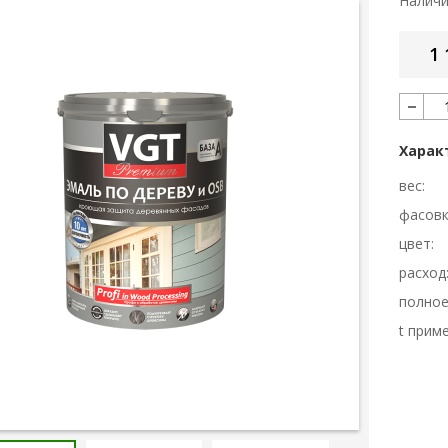
Налич
1 
Харак
вес:
фасовк
цвет:
расход
полное
t прим