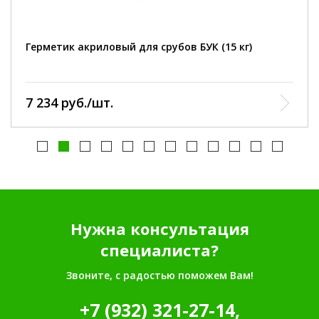
толщина слоя герметика (м), V – удельный вес (1500
кг/м³).
плотность :
1500 кг/м3.
Герметик акриловый для срубов БУК (15 кг)
время высыхания :
до отлипа - 2 часа, время полного высыхания при
нормальной температуре и влажности (20°С, 60%), при
толщине 2 мм не более 24 часов.
7 234 руб./шт.
Нужна консультация
специалиста?
Звоните, с радостью поможем Вам!
+7 (932) 321-27-14,