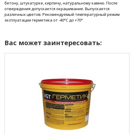
бетону, штукатурке, кирпичу, натуральному камню. После
отверждения допускается окрашивание. Выпускается
различных цветов. Рекомендуемый температурный режим
эксплуатации герметика от -40°С до +70°
Вас может заинтересовать:
область применения :
для герметизации межбревенных швов рубленых
домов из бревен, оцилиндрованных бревен и бруса, а
также для заделки торцевых и боковых трещин на
древесине и герметизации швов и соедиений
различных конструкций из дерева .
фасовка :
0,9 кг; 7 кг; 15 кг.
расход :
по формуле : Mp=btV (кг/п.м), где: b – ширина шва (м), t –