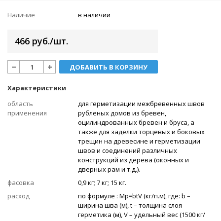
Наличие
в наличии
466 руб./шт.
ДОБАВИТЬ В КОРЗИНУ
Характеристики
область
для герметизации межбревенных швов
применения
рубленых домов из бревен,
оцилиндрованных бревен и бруса, а
также для заделки торцевых и боковых
трещин на древесине и герметизации
швов и соединений различных
конструкций из дерева (оконных и
дверных рам и т.д.).
фасовка
0,9 кг; 7 кг; 15 кг.
расход
по формуле : Mp=btV (кг/п.м), где: b –
ширина шва (м), t – толщина слоя
герметика (м), V – удельный вес (1500 кг/