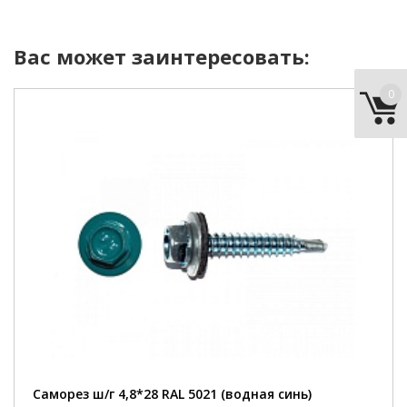
Вас может заинтересовать:
0
цвет:
RAL 5021 (водная синь)
длина:
28 мм
наконечник:
сверло
Саморез ш/г 4,8*28 RAL 5021 (водная синь)