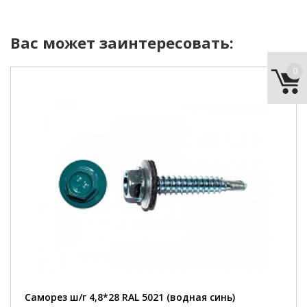
Вас может заинтересовать:
0
цвет:
RAL 5021 (водная синь)
длина:
28 мм
наконечник:
сверло
Саморез ш/г 4,8*28 RAL 5021 (водная синь)