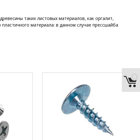
древесины таких листовых материалов, как оргалит,
о пластичного материала: в данном случае прессшайба
0
РН2
шлиц:
РН2
4,2 мм
диаметр:
4,2 мм
16 мм
длина:
16 мм
сверло
наконечник:
шило