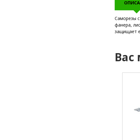
ОПИСА
Саморезы с
фанера, ли
защищает е
Вас
шлиц:
РН2
шлиц:
диаметр:
4,2 мм
диаметр:
длина:
13 мм
длина:
наконечник:
сверло
назначен