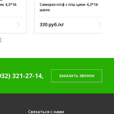
цинк
покрытие:
цинк
4,2*16
Саморез п/сф с п/ш цинк 4,2*16
457
штук / 1 кг:
469
шило
330 руб./кг
932) 321-27-14,
ЗАКАЗАТЬ ЗВОНОК
Связаться с нами