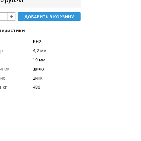
0 руб./кг
ДОБАВИТЬ В КОРЗИНУ
теристики
РН2
тр
4,2 мм
19 мм
чник
шило
тие
цинк
1 кг
486