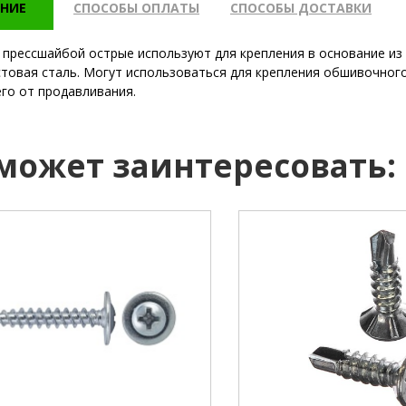
НИЕ
СПОСОБЫ ОПЛАТЫ
СПОСОБЫ ДОСТАВКИ
 прессшайбой острые используют для крепления в основание из 
стовая сталь. Могут использоваться для крепления обшивочног
го от продавливания.
 может заинтересовать:
РН2
шлиц:
4.2 мм
диаметр:
13 мм
длина:
ие:
шило
наконечник: