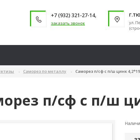
+7 (932) 321-27-14,
Г.Т
ул. П
заказать звонок
(стро
етизы
Саморез по металлу
Саморез п/сф с п/ш цинк 4,2*1
орез п/сф с п/ш ц
Налич