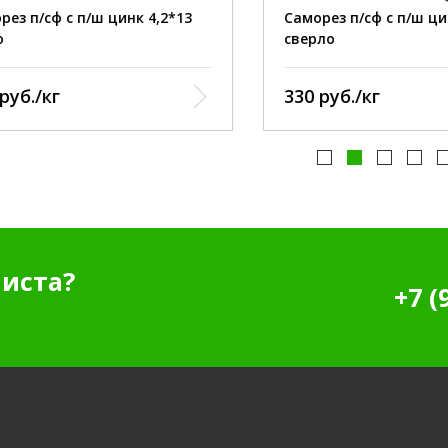
:
цинк
покрытие:
 п/сф с п/ш цинк 4,2*13
Саморез п/сф с п/ш цинк 
г:
714
штук / 1 кг:
сверло
б./кг
330 руб./кг
иста?
+7 (