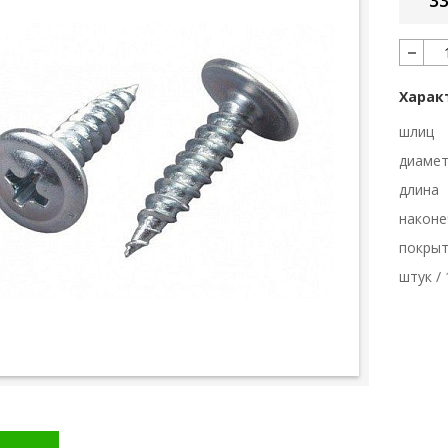
33
Харак
шлиц
диаме
длина
наконе
покры
штук / 