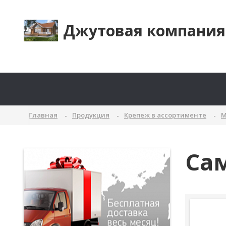
Джутовая компания
Главная
Продукция
Крепеж в ассортименте
М
Сам