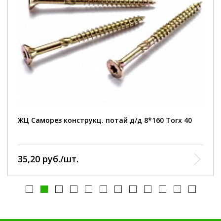
диаметр:
8 мм
длина:
160 мм
материал:
высокоуглеродистая сталь
покрытие:
желтый цинк
тип головки:
потайная, шлиц TORX 40
ЖЦ Саморез конструкц. потай д/д 8*160 Тorx 40
35,20 руб./шт.