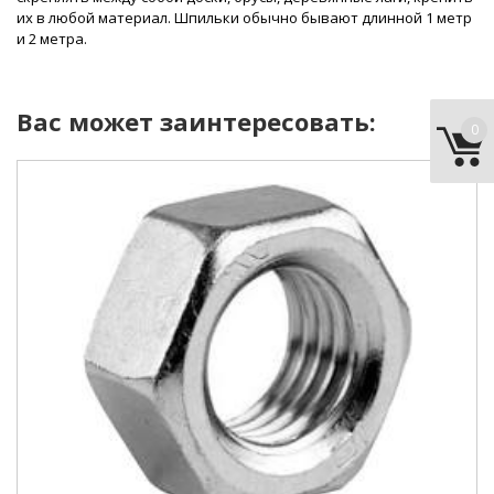
их в любой материал. Шпильки обычно бывают длинной 1 метр
и 2 метра.
Вас может заинтересовать:
0
диаметр:
12 мм
материал:
сталь
покрытие:
цинк
шт/кг:
65 шт