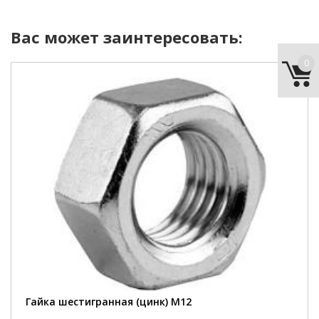
Вас может заинтересовать:
0
диаметр:
12 мм
материал:
сталь
покрытие:
цинк
шт/кг:
65 шт
Гайка шестигранная (цинк) М12