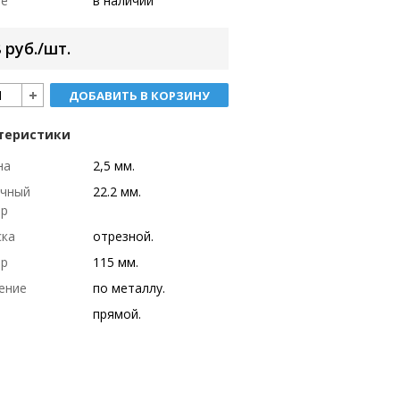
ие
в наличии
 руб./шт.
ДОБАВИТЬ В КОРЗИНУ
теристики
на
2,5 мм.
очный
22.2 мм.
тр
ска
отрезной.
тр
115 мм.
ение
по металлу.
прямой.