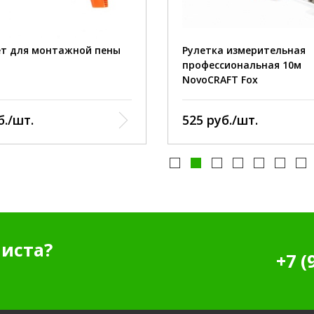
тип инструмента:
ширина ленты:
длина ленты:
ет для монтажной пены
Рулетка измерительная
профессиональная 10м
NovoCRAFT Fox
б./шт.
525 руб./шт.
иста?
+7 (