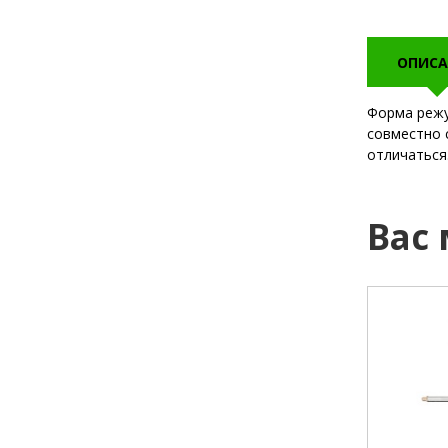
ОПИСА
Форма режу
совместно 
отличаться
Вас
питание:
толщина:
1,2 мм.
материал
посадочный диаметр:
22.2 мм.
игольчат