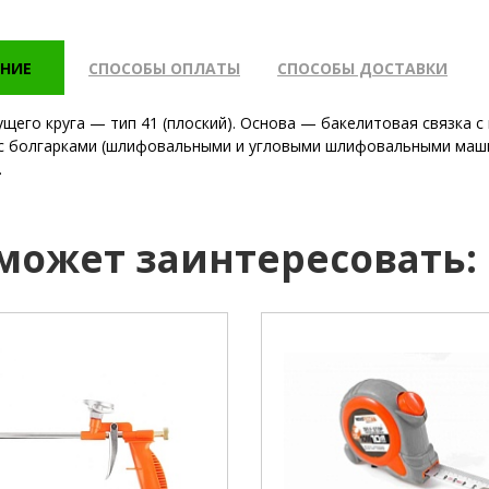
НИЕ
СПОСОБЫ ОПЛАТЫ
СПОСОБЫ ДОСТАВКИ
щего круга — тип 41 (плоский). Основа — бакелитовая связка 
с болгарками (шлифовальными и угловыми шлифовальными маш
.
 может заинтересовать:
механический.
 рукояти:
пластик.
бренд:
N
ый клапан:
есть.