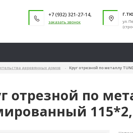
+7 (932) 321-27-14,
Г.Т
ул. П
заказать звонок
(стро
оительства деревянных домов
Круг отрезной по металлу TUN
г отрезной по ме
ированный 115*2,