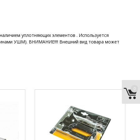
с наличием уплотняющих элементов . Используется
инами УШМ). ВНИМАНИЕ!!!! Внешний вид товара может
0
тип инструмента:
степлер.
ovoCRAFT
тип скобы:
53А.