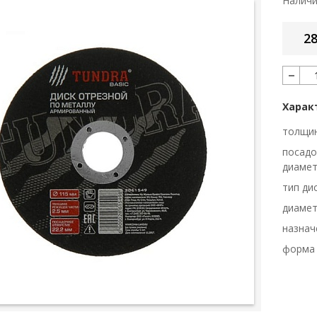
Налич
28
Харак
толщи
посад
диаме
тип ди
диаме
назнач
форма