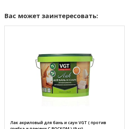
Вас может заинтересовать:
область применения::
для декоративной отделки и защиты деревянных
стен и потолков внутри бань и саун.
фасовка::
0,9 кг; 2,2 кг; 9 кг.
расход::
на один слой 100-160 г/м².
полное высыхание::
до отлипа - 1 час, полное высыхание - 24 часа при
температуре (20±3)°С и влажности 60%.
плотность::
1,0 г/см³.
Лак акриловый для бань и саун VGT ( против
грибка и плесени С ВОСКОМ ) (9 кг)