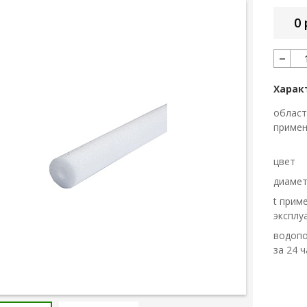
0 
Харак
област
приме
цвет
диаме
t прим
эксплу
водоп
за 24 ч