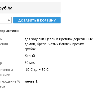
руб./м
ДОБАВИТЬ В КОРЗИНУ
теристики
ь
для заделки щелей в бревнах деревянных
нения
домов, бревенчатых банях и прочих
срубах.
белый.
тр
30 мм.
енения и
-60 С до + 80 С.
атации
оглощение %
менее 1.
аса