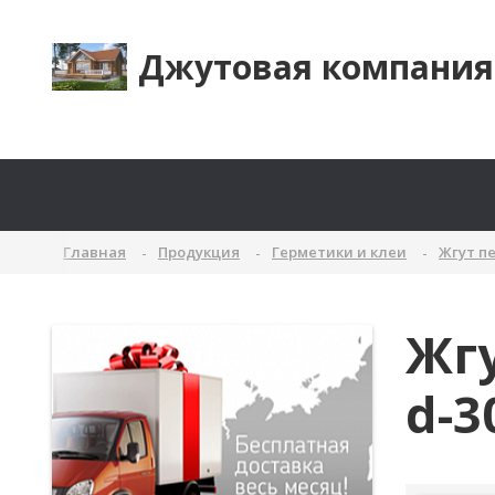
Джутовая компания
Главная
Продукция
Герметики и клеи
Жгут п
Жг
d-