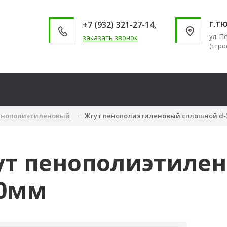
+7 (932) 321-27-14,
Г.Т
ул. П
заказать звонок
(стро
енополиэтиленовый
Жгут пенополиэтиленовый сплошной d-
ут пенополиэтиле
30мм