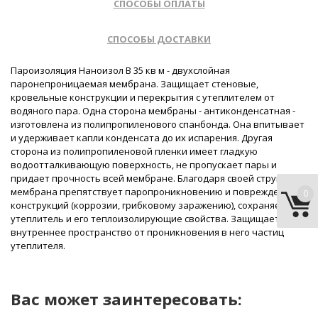
СПОСОБЫ ОПЛАТЫ
СПОСОБЫ ДОСТАВКИ
Пароизоляция Наноизол B 35 кв м - двухслойная
паронепроницаемая мембрана. Защищает стеновые,
кровельные конструкции и перекрытия с утеплителем от
водяного пара. Одна сторона мембраны - антиконденсатная -
изготовлена из полипропиленового спанбонда. Она впитывает
и удерживает капли конденсата до их испарения. Другая
сторона из полипропиленовой пленки имеет гладкую
водоотталкивающую поверхность, не пропускает пары и
придает прочность всей мембране. Благодаря своей структуре,
мембрана препятствует паропроникновению и повреждению
0
конструкций (коррозии, грибковому заражению), сохраняет
утеплитель и его теплоизолирующие свойства. Защищает
внутреннее пространство от проникновения в него частиц
утеплителя.
Вас может заинтересовать: