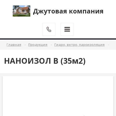
Джутовая компания
Главная
Продукция
Гидро, ветро, пароизоляция
НА
НАНОИЗОЛ B (35м2)