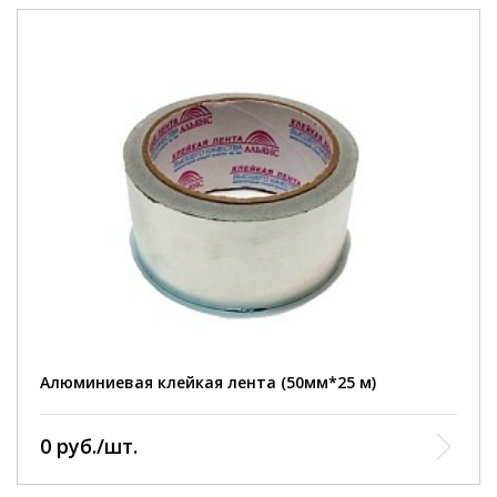
область применения :
для проклеивания стыков и швов и снижения
теплопотерь при проведении строительных работ.
тип:
односторонняя.
длина:
25 м.
ширина:
50 мм.
Алюминиевая клейкая лента (50мм*25 м)
0 руб./шт.