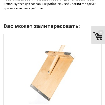
Используется для слесарных работ, при забивании гвоздей и
других столярных работах.
Вас может заинтересовать:
0
тип:
для уборки снега.
длина:
500 мм.
ширина :
380 мм.
общая длина:
1350 мм.
материал корпуса:
дерево.
конструкция :
нескладная.
черенок:
дерево.