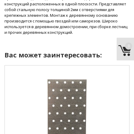
конструкций расположенных в одной плоскости. Представляет
собой стальную полосу толщиной 2мм с отверстиями для
крепежных элементов. Монтаж к деревянному основанию
производится с помощью гвоздей или саморезов. Широко
используется в деревянном домостроении, при сборке лестниц
и прочих деревянных конструкций.
0
Вас может заинтересовать:
тип:
пластина
длина:
300 мм
ширина :
100 мм
материал:
сталь
покрытие:
цинк