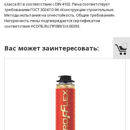
класса В1 в соответствии с DIN 4102. Пена соответствует
требованиям ГОСТ 30247.0-94 «Конструкции строительные.
Методы испытания на огнестойкость. Общие требования».
Негорючесть пены подтверждается сертификатом
соответствия НСОПБ.RU.ПР089/3.Н.00393.
0
Вас может заинтересовать:
тип::
очиститель пены.
область применения::
для устранения незатвердевшей монтажной пены с
оконных и дверных монтажных конструкций, рам,
проемов, откосов, одежды, а также для промывки
монтажных пистолетов.
t применения ::
от +5°С до +35°С.