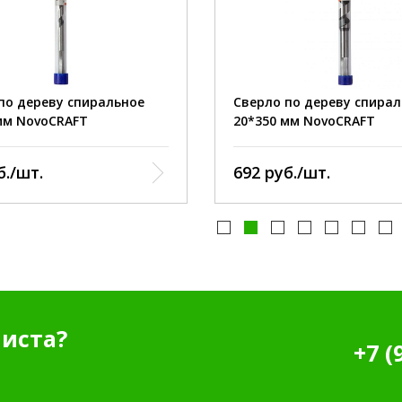
спираль Левиса
тип:
спираль
10 мм
диаметр:
350 мм
длина:
по дереву спиральное
Сверло по дереву спира
мм NovoCRAFT
20*350 мм NovoCRAFT
б./шт.
692 руб./шт.
иста?
+7 (