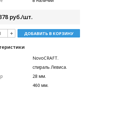
ие
в наличии
378 руб./шт.
ДОБАВИТЬ В КОРЗИНУ
теристики
NovoCRAFT.
спираль Левиса.
тр
28 мм.
460 мм.