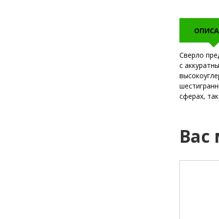
ОПИСА
Сверло пре
с аккуратн
высокоугле
шестигранн
сферах, та
Вас
бренд:
MATRIX.
бренд: