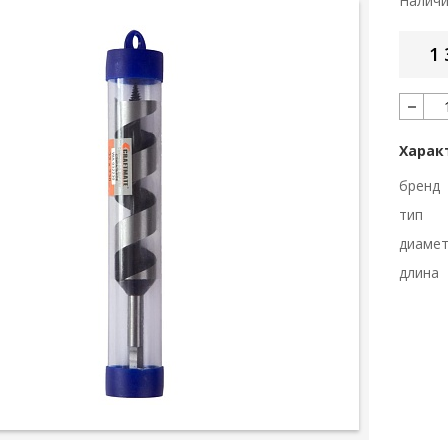
Налич
1 
Харак
бренд
тип
диаме
длина