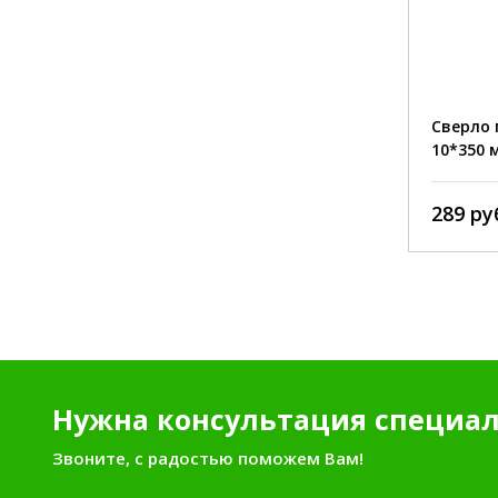
тип:
спираль Левиса.
тип:
диаметр:
22 мм.
диаметр:
длина:
600 мм.
длина:
Сверло по дереву спиральное
Сверло 
22*600 мм MATRIX
10*350 
0 руб./шт.
289 ру
Нужна консультация специал
Звоните, с радостью поможем Вам!