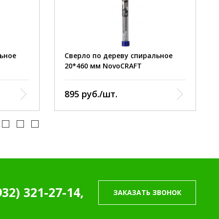
 Левиса.
тип:
спираль Левиса.
20 мм
диаметр:
20 мм.
350 мм
длина:
460 мм.
льное
Сверло по дереву спиральное
20*460 мм NovoCRAFT
895 руб./шт.
932) 321-27-14,
ЗАКАЗАТЬ ЗВОНОК