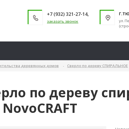
+7 (932) 321-27-14,
Г.Т
ул. П
заказать звонок
(стро
оительства деревянных домов
Сверло по дереву СПИРАЛЬНОЕ
рло по дереву спи
 NovoCRAFT