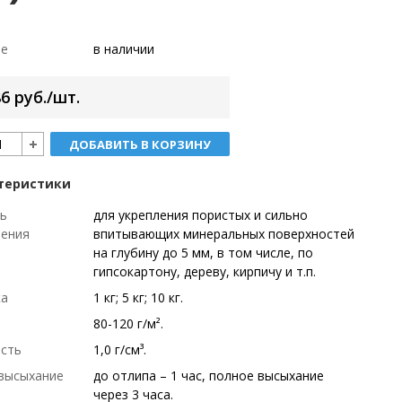
ие
в наличии
6 руб./шт.
ДОБАВИТЬ В КОРЗИНУ
теристики
ь
для укрепления пористых и сильно
нения
впитывающих минеральных поверхностей
на глубину до 5 мм, в том числе, по
гипсокартону, дереву, кирпичу и т.п.
ка
1 кг; 5 кг; 10 кг.
80-120 г/м².
сть
1,0 г/см³.
высыхание
до отлипа – 1 час, полное высыхание
через 3 часа.