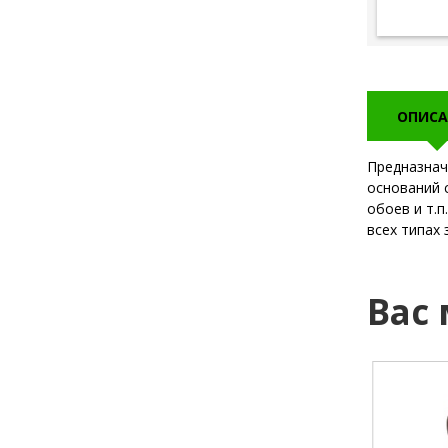
ОПИСА
Предназнач
оснований 
обоев и т.п
всех типах 
Вас