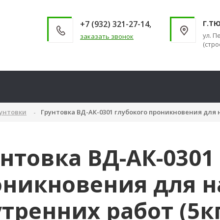
+7 (932) 321-27-14,
Г.Т
ул. П
заказать звонок
(стро
унтовки
Грунтовка ВД-АК-0301 глубокого проникновения для 
нтовка ВД-АК-0301
оникновения для 
тренних работ (5кг