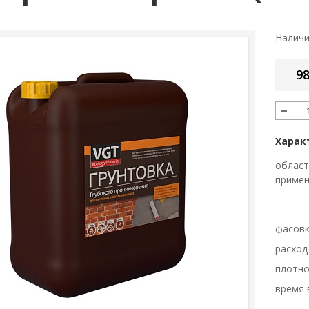
Налич
98
Харак
област
приме
фасов
расход
плотно
время 