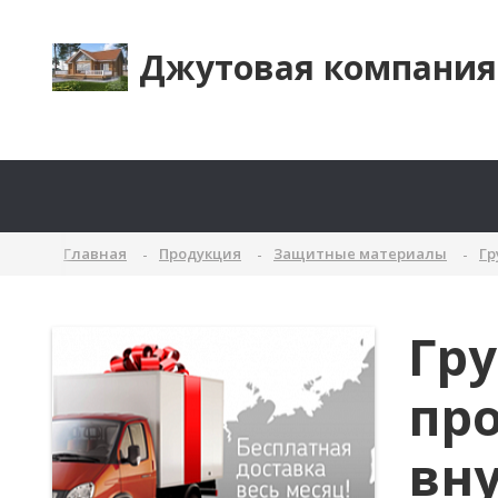
Джутовая компания
Главная
Продукция
Защитные материалы
Гр
Гру
пр
вну