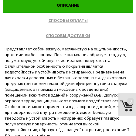
ОПИСАНИЕ
СПОСОБЫ ОПЛАТЫ
СПОСОБЫ ДОСТАВКИ
Представляет собой вязкую, маслянистую на ощупь жидкость,
практически без запаха. После высыхания образует гладкую,
полуматовую, устойчивую к истиранию поверхность.
Отличительной особенностью покрытия является
водостойкость и устойчивость к истиранию. Предназначена
для окраски деревянных и бетонных полов, в т.ч. для которых
предусмотрен режим влажной дезинфекции внутри и снаружи
(защищенных от прямых атмосферных воздействий)
помещений всех типов зданий и сооружений (А-В). Допускается
окраска террас, защищенных от прямого воздействия осадков.
0
Особенности: может применяться для окраски дверей, мебели и
др. поверхностей внутри помещений; имеет большую
твёрдость и устойчивость к истиранию; образует гладкую
полуматовую поверхность; отличается высокой
водостойкостью; образует “дышащее” покрытие; растекание 7-
8 баллов; светостойкая.