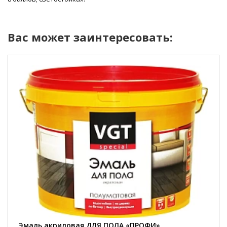
Вас может заинтересовать:
вес::
1 кг.
фасовка::
1 кг; 2,5 кг; 10 кг.
цвет::
СЕРАЯ.
расход::
100 г/м2.
полное высыхание::
24 часа.
Эмаль акриловая ДЛЯ ПОЛА «ПРОФИ»