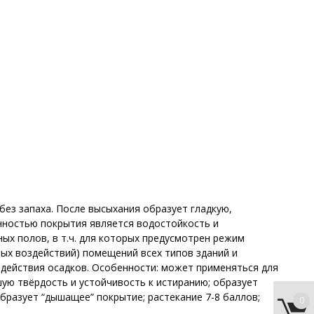
без запаха. После высыхания образует гладкую,
нностью покрытия является водостойкость и
ых полов, в т.ч. для которых предусмотрен режим
ых воздействий) помещений всех типов зданий и
здействия осадков. Особенности: может применяться для
шую твёрдость и устойчивость к истиранию; образует
бразует “дышащее” покрытие; растекание 7-8 баллов;
0