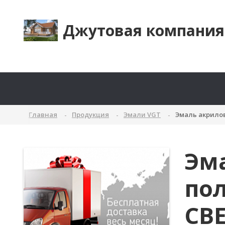
Джутовая компания
Главная
Продукция
Эмали VGT
Эмаль акрилов
Эм
пол
СВ