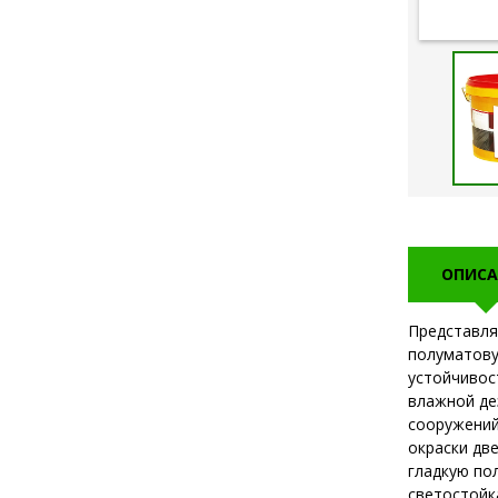
ОПИСА
Представля
полуматову
устойчивос
влажной де
сооружений
окраски дв
гладкую по
светостойк