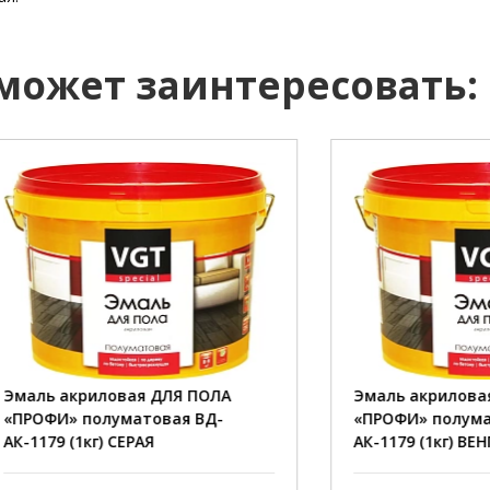
 может заинтересовать:
1 кг.
вес::
1 кг; 2,5 кг; 10 кг.
фасовка::
1 кг; 2,
СЕРАЯ.
цвет::
100 г/м2.
расход::
акриловая ДЛЯ ПОЛА
Эмаль акриловая ДЛЯ П
ысыхание::
24 часа.
полное высыхание::
» полуматовая ВД-
«ПРОФИ» полуматовая В
(1кг) СЕРАЯ
АК-1179 (1кг) ВЕНГЕ