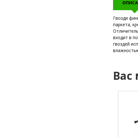
ОПИСА
Гвозди фин
паркета, к
Отличитель
входит в п
гвоздей ис
влажностью
Вас
диаметр:
1,8 мм
диаметр:
длина:
40 мм
длина:
наконечник:
острый