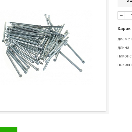
20
Харак
диаме
длина
наконе
покры