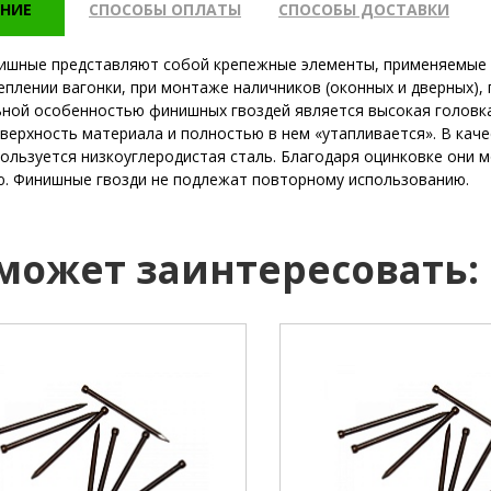
НИЕ
СПОСОБЫ ОПЛАТЫ
СПОСОБЫ ДОСТАВКИ
ишные представляют собой крепежные элементы, применяемые в
реплении вагонки, при монтаже наличников (оконных и дверных),
ной особенностью финишных гвоздей является высокая головка
оверхность материала и полностью в нем «утапливается». В кач
пользуется низкоуглеродистая сталь. Благодаря оцинковке они 
. Финишные гвозди не подлежат повторному использованию.
 может заинтересовать:
1,2 мм
диаметр :
25 мм
длина: