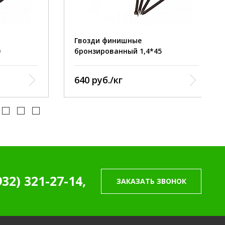
острый
наконечник:
острый
рованный
покрытие:
бронзированный
Гвозди финишные
бронзированный 1,4*45
640 руб./кг
932) 321-27-14,
ЗАКАЗАТЬ ЗВОНОК