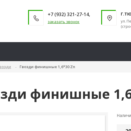
+7 (932) 321-27-14,
Г.Т
ул. П
заказать звонок
(стро
возди
Гвозди финишные 1,6*30 Zn
озди финишные 1,6
Налич