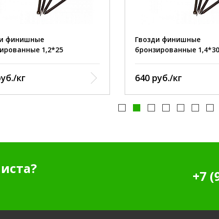
ик:
острый
наконечник:
:
бронзированный
покрытие:
бронзи
 финишные
Гвозди финишные
ованные 1,2*25
бронзированные 1,4*30
б./кг
640 руб./кг
иста?
+7 (