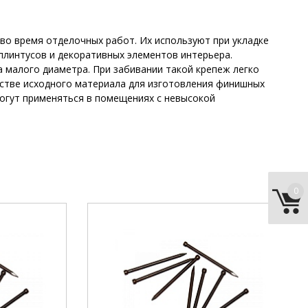
о время отделочных работ. Их используют при укладке
 плинтусов и декоративных элементов интерьера.
 малого диаметра. При забивании такой крепеж легко
естве исходного материала для изготовления финишных
могут применяться в помещениях с невысокой
0
1,4 мм
диаметр:
1,4 мм
30 мм
длина:
45 мм