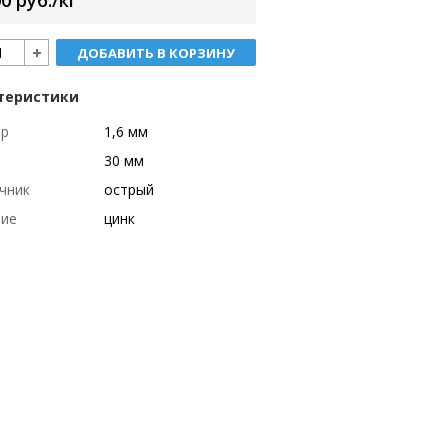
0 руб./кг
ДОБАВИТЬ В КОРЗИНУ
теристики
тр
1,6 мм
30 мм
чник
острый
тие
цинк