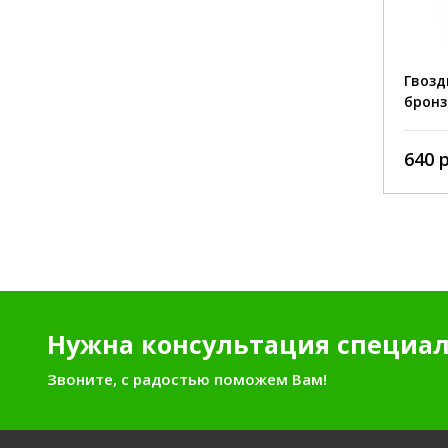
наконечн
покрытие:
цинк
покрытие
Гвозди финишные 1,8*40 Zn
Гвозди
бронзир
200 руб./кг
640 ру
Нужна консультация специал
Звоните, с радостью поможем Вам!