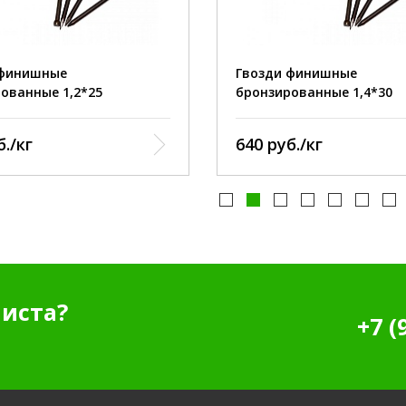
ик:
острый
наконечник:
:
бронзированный
покрытие:
бронзи
 финишные
Гвозди финишные
ованные 1,2*25
бронзированные 1,4*30
б./кг
640 руб./кг
иста?
+7 (