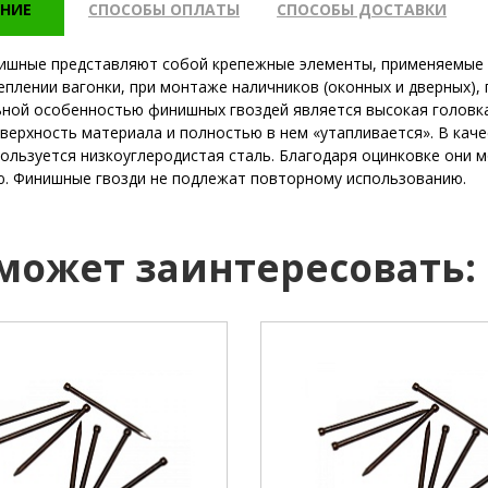
НИЕ
СПОСОБЫ ОПЛАТЫ
СПОСОБЫ ДОСТАВКИ
ишные представляют собой крепежные элементы, применяемые в
реплении вагонки, при монтаже наличников (оконных и дверных),
ной особенностью финишных гвоздей является высокая головка
оверхность материала и полностью в нем «утапливается». В кач
пользуется низкоуглеродистая сталь. Благодаря оцинковке они 
. Финишные гвозди не подлежат повторному использованию.
 может заинтересовать:
1,2 мм
диаметр :
25 мм
длина: