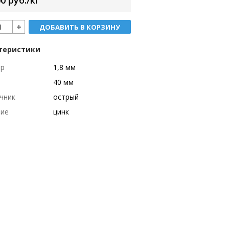
0 руб./кг
ДОБАВИТЬ В КОРЗИНУ
теристики
тр
1,8 мм
40 мм
чник
острый
тие
цинк