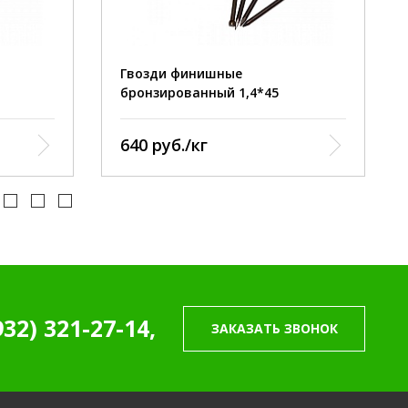
острый
наконечник:
острый
рованный
покрытие:
бронзированный
Гвозди финишные
бронзированный 1,4*45
640 руб./кг
932) 321-27-14,
ЗАКАЗАТЬ ЗВОНОК