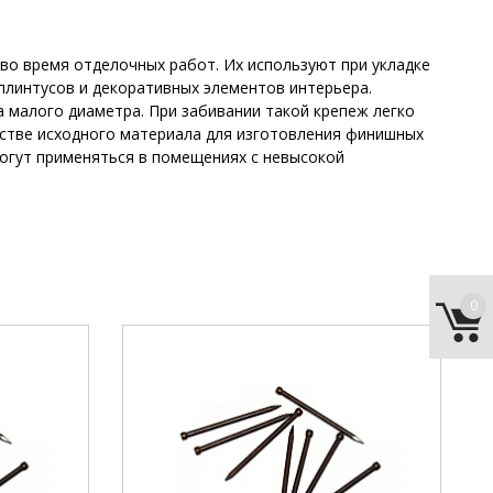
о время отделочных работ. Их используют при укладке
 плинтусов и декоративных элементов интерьера.
 малого диаметра. При забивании такой крепеж легко
естве исходного материала для изготовления финишных
могут применяться в помещениях с невысокой
0
1,4 мм
диаметр:
1,4 мм
30 мм
длина:
45 мм