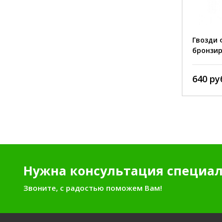
наконечн
покрытие:
цинк
покрытие
Гвозди финишные 1,6*30 Zn
Гвозди
бронзир
200 руб./кг
640 ру
Нужна консультация специал
Звоните, с радостью поможем Вам!