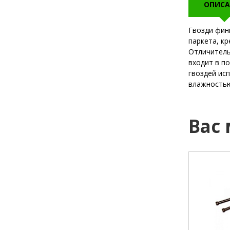
ОПИСА
Гвозди фин
паркета, к
Отличитель
входит в п
гвоздей ис
влажностью
Вас
диаметр:
1,6 мм
диаметр:
длина:
30 мм
длина:
наконечник:
острый