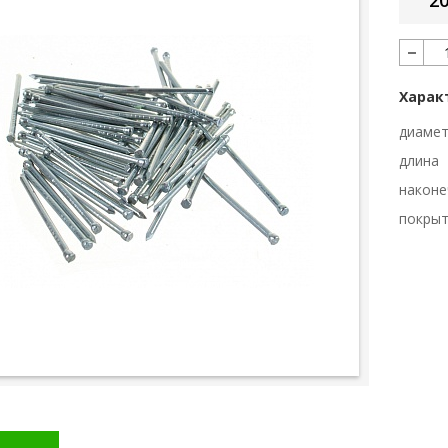
20
Харак
диаме
длина
наконе
покры