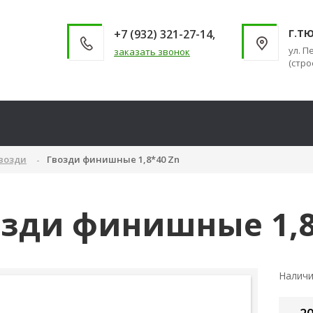
+7 (932) 321-27-14,
Г.Т
ул. П
заказать звонок
(стро
возди
Гвозди финишные 1,8*40 Zn
озди финишные 1,8
Налич