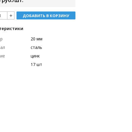
 руб./шт.
ДОБАВИТЬ В КОРЗИНУ
теристики
тр
20 мм
иал
сталь
тие
цинк
17 шт