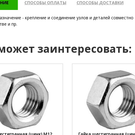
НИЕ
СПОСОБЫ ОПЛАТЫ
СПОСОБЫ ДОСТАВКИ
азначение - крепление и соединение узлов и деталей совместно
ве и пр.
 может заинтересовать:
12 мм
диаметр:
:
сталь
материал:
:
цинк
покрытие:
65 шт
шт/кг:
естигранная (цинк) М12
Гайка шестигранная (цин