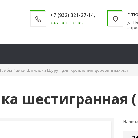
+7 (932) 321-27-14,
Г.Т
ул. П
заказать звонок
(стро
айбы Гайки Шпильки Шуруп для крепления деревянных лаг
ка шестигранная 
Налич