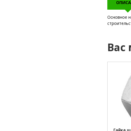
ОПИСА
Основное н
строительст
Вас
диаметр:
10 мм
диаметр:
материал:
сталь
материал
покрытие:
цинк
покрытие
шт/кг:
96 шт
шт/кг:
Гайка шестигранная (цинк) М10
Гайка ш