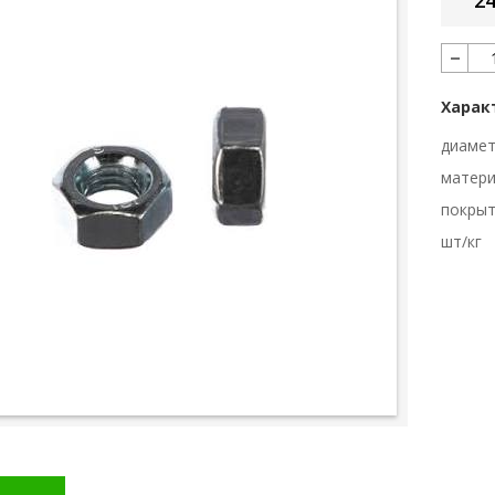
24
Харак
диаме
матер
покры
шт/кг