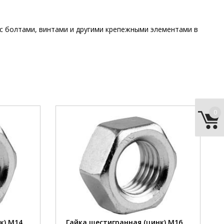
 с болтами, винтами и другими крепежными элементами в
0
14 мм
диаметр:
16 мм
сталь
материал:
сталь
цинк
покрытие:
цинк
42 шт
шт/кг:
31 шт
к) М14
Гайка шестигранная (цинк) М16