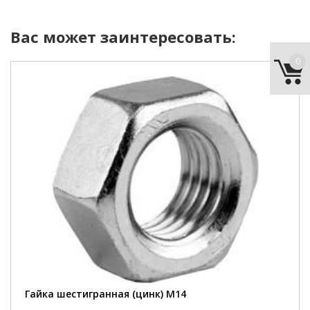
Вас может заинтересовать:
0
диаметр:
14 мм
материал:
сталь
покрытие:
цинк
шт/кг:
42 шт
Гайка шестигранная (цинк) М14