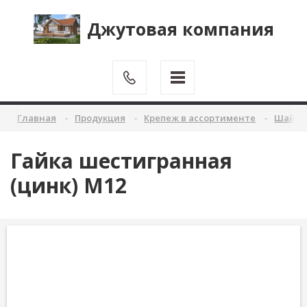
Джутовая компания
Главная
Продукция
Крепеж в ассортименте
Шайбы 
Гайка шестигранная
(цинк) М12