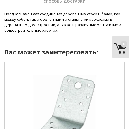
СПОСОБЫ ДОСТАВКИ
Предназначен для соединения деревянных стоек и балок, как
между собой, так и с бетонными и стальными каркасами в
деревянном домостроении, а также в различных монтажных и
общестроительных работах.
0
Вас может заинтересовать:
форма уголка:
перфорированный
тип:
равносторонний
материал:
сталь
покрытие:
белый цинк
длина:
50 мм
ширина:
35 мм