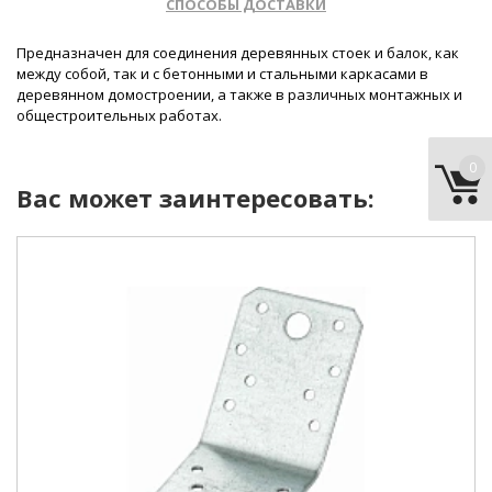
СПОСОБЫ ДОСТАВКИ
Предназначен для соединения деревянных стоек и балок, как
между собой, так и с бетонными и стальными каркасами в
деревянном домостроении, а также в различных монтажных и
общестроительных работах.
0
Вас может заинтересовать:
форма уголка:
перфорированный
тип:
равносторонний
материал:
сталь
покрытие:
белый цинк
длина:
50 мм
ширина:
35 мм