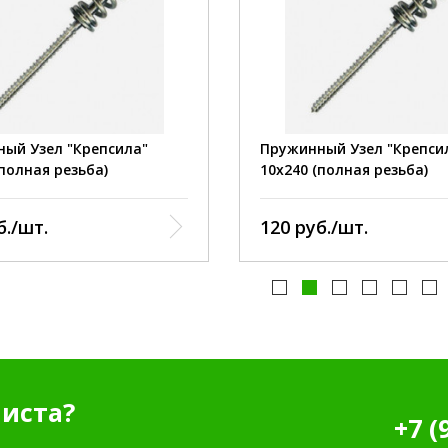
:
10 мм.
диаметр:
200 мм.
длина:
:
сталь.
материал:
:
оцинковка.
покрытие:
оц
жины:
130 кг.
сила пружины:
ый Узел "Крепсила"
Пружинный Узел "Крепси
(полная резьба)
10х240 (полная резьба)
б./шт.
120 руб./шт.
иста?
+7 (