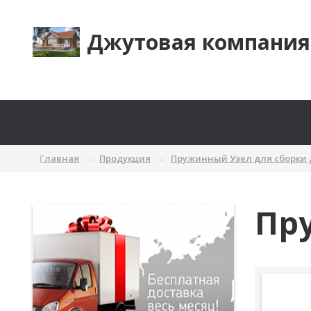
Джутовая компания
Главная
Продукция
Пружинный Узел для сборки
Пру