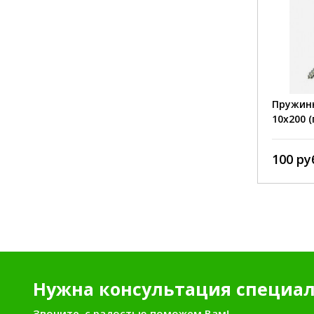
диаметр 
длина:
материал
покрытие
сила пру
Ключ торцевой "SI-LAREX" 150 мм
Пружинн
10х200 
1 000 руб./шт.
100 ру
Нужна консультация специал
Звоните, с радостью поможем Вам!