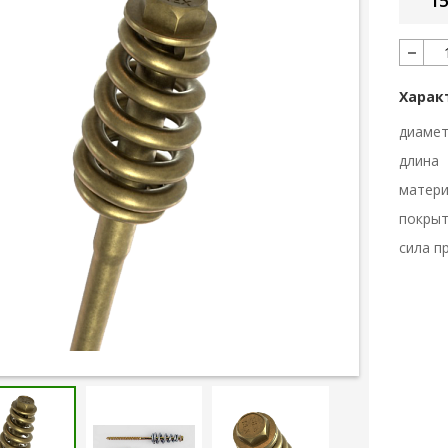
15
Харак
диаме
длина
матер
покры
сила п