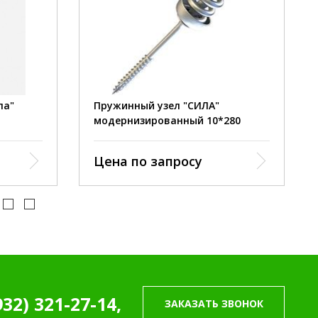
10 мм.
диаметр:
10 мм.
240 мм.
длина:
280 мм.
сталь
материал:
сталь
инковка.
покрытие:
оцинковка.
130 кг.
сила пружины:
130 кг.
ла"
Пружинный узел "СИЛА"
модернизированный 10*280
Цена по запросу
932) 321-27-14,
ЗАКАЗАТЬ ЗВОНОК