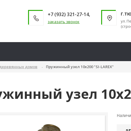
+7 (932) 321-27-14,
Г.Т
ул. П
заказать звонок
(стро
 деревянных домов
Пружинный узел 10х200 "SI-LAREX"
жинный узел 10х20
Налич