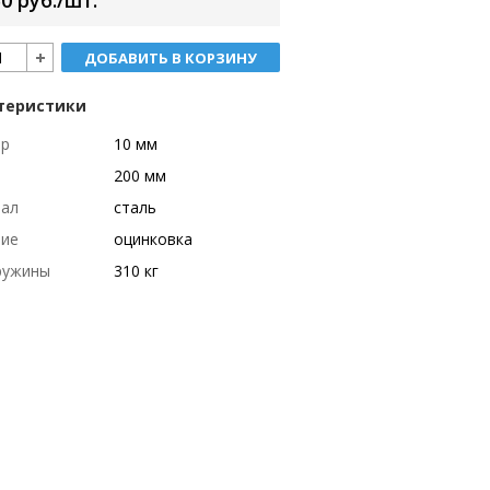
0 руб./шт.
ДОБАВИТЬ В КОРЗИНУ
теристики
тр
10 мм
200 мм
иал
сталь
тие
оцинковка
ружины
310 кг