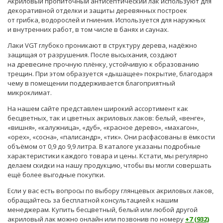
Акриловый пропиточный антисептический лак используют для
декоративной отделки и защиты деревянных построек
от грибка, водорослей и гниения. Используется для наружных
и внутренних работ, в том числе в банях и саунах.
Лаки VGT глубоко проникают в структуру дерева, надёжно
защищая от разрушения. После высыхания, создают
на древесине прочную плёнку, устойчивую к образованию
трещин. При этом образуется «дышащее» покрытие, благодаря
чему в помещении поддерживается благоприятный
микроклимат.
На нашем сайте представлен широкий ассортимент как
бесцветных, так и цветных акриловых лаков: белый, «венге»,
«вишня», «калужница», «дуб», «красное дерево», «махагон»,
«орех», «сосна», «палисандр», «тик». Они расфасованы в ёмкости
объёмом от 0,9 до 9,9 литра. В каталоге указаны подробные
характеристики каждого товара и цены. Кстати, мы регулярно
делаем скидки на нашу продукцию, чтобы вы могли совершать
ещё более выгодные покупки.
Если у вас есть вопросы по выбору глянцевых акриловых лаков,
обращайтесь за бесплатной консультацией к нашим
менеджерам. Купить бесцветный, белый или любой другой
акриловый лак можно онлайн или позвонив по номеру
+7 (932)