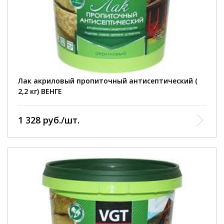
до отлипа – 1 час, полное высыхание через 24 часа
при температуре (20±2)°С и отн. влажности воздуха
(65±5)%. Работы производить при температуре от +7°С
до +30°С и отн. влажности воздуха не более 80%.
Лак акриловый пропиточный антисептический (
2,2 кг) ВЕНГЕ
1 328 руб./шт.
фасовка :
0,9 кг: 2,2 кг: 9 кг.
расход :
100-160 г/м².