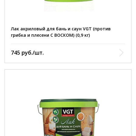
Лак акриловый для бань и саун VGT (против
грибка и плесени С ВОСКОМ) (0,9 кг)
745 руб./шт.
область применения:
для декоративной отделки и защиты деревянных
стен и потолков внутри бань и саун.
фасовка:
0,9 кг; 2,2 кг; 9 кг.
расход:
на один слой 100-160 г/м².