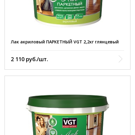
Лак акриловый ПАРКЕТНЫЙ VGT 2,2кг глянцевый
2 110 руб./шт.
фасовка :
0,9 кг: 2,2 кг: 9 кг.
расход :
100-160 г/м²
полное высыхание:
до отлипа 2 часа, полное высыхание через 48 часов
при нормальных условиях