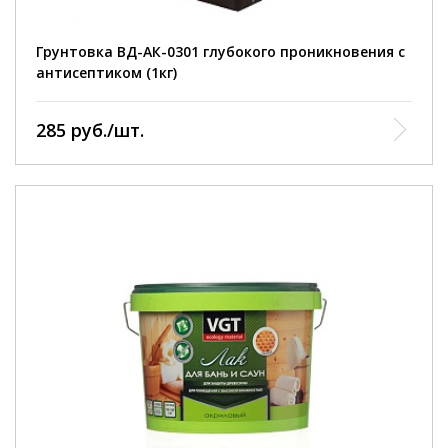
до отлипа – 1 час, полное высыхание через 3 часа .
Грунтовка ВД-АК-0301 глубокого проникновения с
антисептиком (1кг)
285 руб./шт.
область применения::
для декоративной отделки и защиты деревянных
стен и потолков внутри бань и саун.
фасовка::
0,9 кг; 2,2 кг; 9 кг.
расход::
на один слой 100-160 г/м².
полное высыхание::
до отлипа - 1 час, полное высыхание - 24 часа при