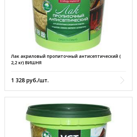
полное высыхание:
до отлипа – 1 час, полное высыхание через 24 часа
при температуре (20±2)°С и отн. влажности воздуха
(65±5)%. Работы производить при температуре от +7°С
до +30°С и отн. влажности воздуха не более 80%.
Лак акриловый пропиточный антисептический (
2,2 кг) ВИШНЯ
1 328 руб./шт.
фасовка :
0,9 кг: 2,2 кг: 9 кг.