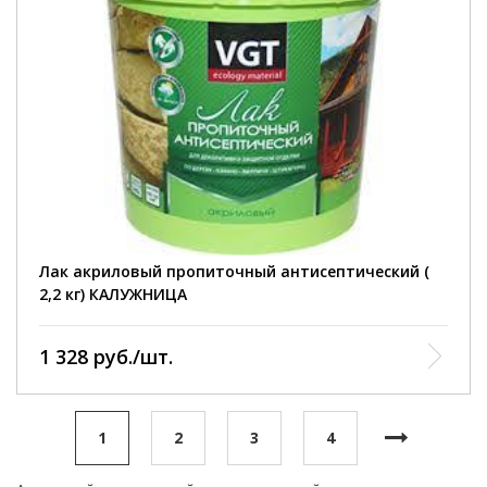
фасовка :
0,9 кг: 2,2 кг: 9 кг.
расход :
100-160 г/м².
полное высыхание:
до отлипа – 1 час, полное высыхание через 24 часа
при температуре (20±2)°С и отн. влажности воздуха
(65±5)%. Работы производить при температуре от +7°С
до +30°С и отн. влажности воздуха не более 80%.
Лак акриловый пропиточный антисептический (
2,2 кг) КАЛУЖНИЦА
1 328 руб./шт.
1
2
3
4