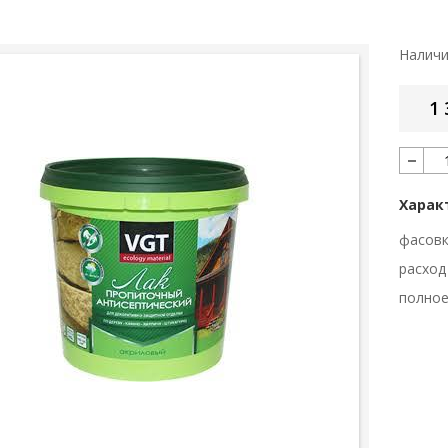
Налич
1 
Харак
фасов
расход
полное