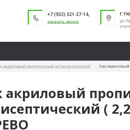
+7 (932) 321-27-14,
Г.Т
ул. П
заказать звонок
(стро
к акриловый пропиточный антисептический
Лак акриловый 
к акриловый проп
исептический ( 2,
РЕВО